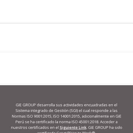
GIE GROUP desarrolla sus actividades encuadradas en el
Sistema integrado de Gestión (SGI) el cual responde a las
Normas ISO 9001:2015, ISO 14001:2015, adicionalmente en GIE
Perú se ha certificado la norma ISO 45001:2018. Acceder a
nuestros certificados en el
Siguiente Link
. GIE GROUP ha sido